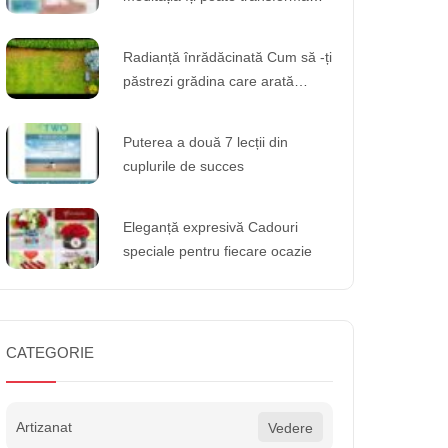
experiența zilnică
Radianță înrădăcinată Cum să -ți
păstrezi grădina care arată
strălucitor cu o întreținere
adecvată
Puterea a două 7 lecții din
cuplurile de succes
Eleganță expresivă Cadouri
speciale pentru fiecare ocazie
CATEGORIE
Artizanat
Vedere