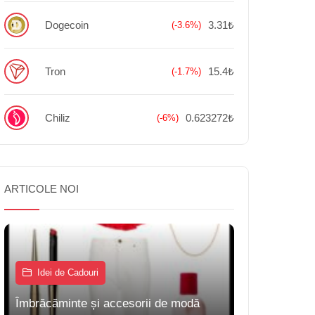
Dogecoin
3.31₺
(-3.6%)
Tron
15.4₺
(-1.7%)
Chiliz
0.623272₺
(-6%)
ARTICOLE NOI
Idei de Cadouri
Îmbrăcăminte și accesorii de modă