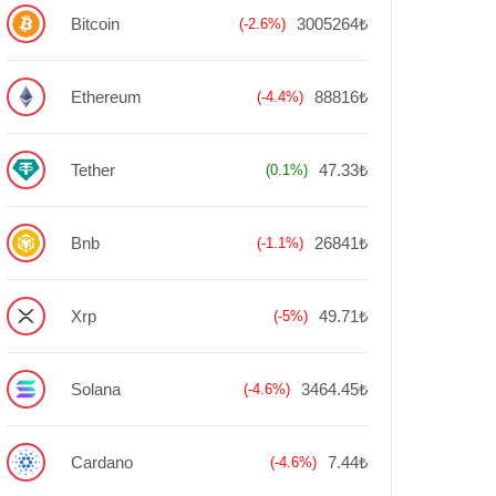
Bitcoin
3005264₺
(-2.6%)
Ethereum
88816₺
(-4.4%)
Tether
47.33₺
(0.1%)
Bnb
26841₺
(-1.1%)
Xrp
49.71₺
(-5%)
Solana
3464.45₺
(-4.6%)
Cardano
7.44₺
(-4.6%)