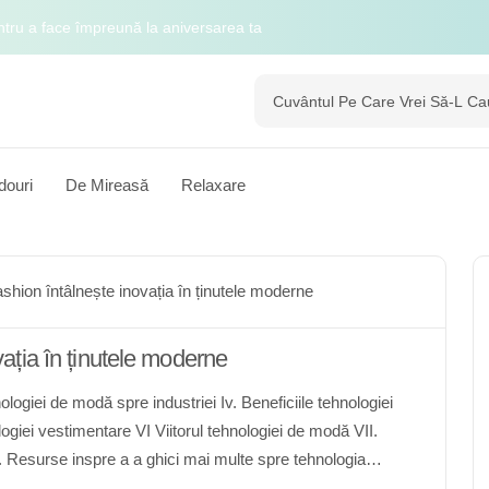
 de Îndrăgostiți elegantă
cesorii pentru The Modern Gentleman
 nostru de seră și descoperă o lume de mirare
douri
De Mireasă
Relaxare
rul digital
ntru a face împreună la aniversarea ta
hion întâlnește inovația în ținutele moderne
ația în ținutele moderne
ologiei de modă spre industriei Iv. Beneficiile tehnologiei
giei vestimentare VI Viitorul tehnologiei de modă VII.
i. Resurse inspre a a ghici mai multe spre tehnologia
ici Modă Îmbrăcăminte Accesorii Pantofi Zgarci Bijuterii