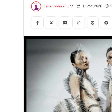
Inovaţie Materiale noi Noile tehnologii Proiecte 
Fane Codreanu
de
12 mai 2026
accesorizare Tehnologie Îmbrăcăminte inteligentă
Îmbrăcăminte de auto-curățare Castan Funcţional
zi cu zi Uzură specială inspre prilej Uzură de act
tehnologiei de modă Tehnologia de modă este un nas
datorează unui număr de factori, inclusiv popularită
cererea din ce în ce mai […]