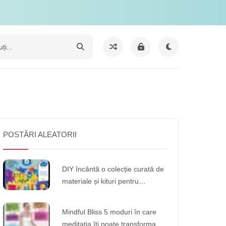
POSTĂRI ALEATORII
DIY încântă o colecție curată de
materiale și kituri pentru
creativitate
Mindful Bliss 5 moduri în care
meditația îți poate transforma