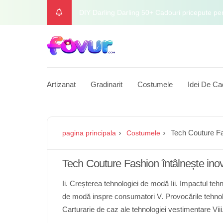
Îmbrăcăminte și accesorii de modă pentru o zi
Dapper Man Fashion Forward Împreună și ac
Hrănește -l pe natură în interiorul refugiului
Artizanat
Gradinarit
Costumele
Idei De Ca
Tech Titan Viitorul cadourilor pentru cunoscăto
DIY Darling Darling 50+ Cadouri pricepute pe
Tech Couture Fas
pagina principala
Costumele
Tech Couture Fashion întâlnește inov
Ii. Creșterea tehnologiei de modă Iii. Impactul tehn
de modă inspre consumatori V. Provocările tehnolo
Carturarie de caz ale tehnologiei vestimentare Vii
modei Ix. Întrebări importante Miscare Caracterist