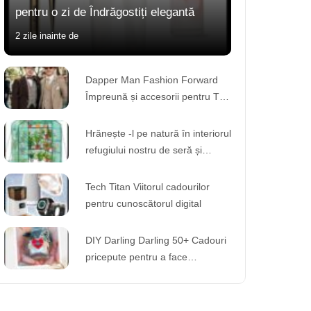
pentru o zi de Îndrăgostiți elegantă
2 zile inainte de
Dapper Man Fashion Forward
Împreună și accesorii pentru The
Modern Gentleman
Hrănește -l pe natură în interiorul
refugiului nostru de seră și
descoperă o lume de mirare
Tech Titan Viitorul cadourilor
pentru cunoscătorul digital
DIY Darling Darling 50+ Cadouri
pricepute pentru a face
împreună la aniversarea ta