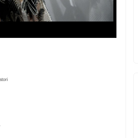
tori
e