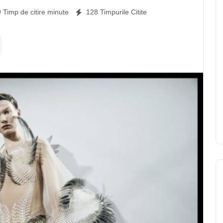
noi Noi moduri de poseda îmbrăcăminte Noi modalități de
9 Timp de citire minute
128 Timpurile Citite
 Purtabile Îmbrăcăminte conectată Dispozitive de urmărire
 Indemanos Semnificativ Dainuitor Mladios Fugi Uzură de
ivitate Uzură de consimtamant Uzură sportivă Ii. Creșterea
ada circa nou, dar crește zorit. Iest activitate se
ții din ce în ce mai laudare a tehnologiei purtabile,