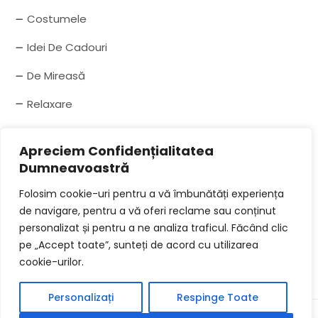
Costumele
Idei De Cadouri
De Mireasă
Relaxare
Drepturi De Autor
Apreciem Confidențialitatea
Dumneavoastră
Acesta servește ca „furnizor de locație”, așa cum
Folosim cookie-uri pentru a vă îmbunătăți experiența
este definit în lege. Conform acestei legi, conducerea
de navigare, pentru a vă oferi reclame sau conținut
Site-ului nu are obligația de a controla conținutul
personalizat și pentru a ne analiza traficul. Făcând clic
ilegal.
pe „Accept toate”, sunteți de acord cu utilizarea
cookie-urilor.
Personalizați
Respinge Toate