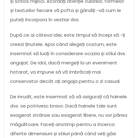
și sotios mijloci. Acordați atenție culorilor, formelor
și texturilor fiecare vă pofta și gândiți -vă cum le
puteți încorpora în vestiar dvs.
După ce ai câteva idei, este timpul să începi să -ți
creezi ținutele. Apoi când alegeți costum, este
insemnat să luați în considerare ocazia și stilul dvs.
angajat. De idol, dacă mergeți la un eveniment
hotarat, va impune să vă îmbrăcați mai
conservator decât ați angaja pentru o zi casual.
De inrudit, este insemnat să vă asigurați că hainele
dvs. se potrivesc bravo. Dacă hainele tale sunt
exagerat strânse sau exagerat libere, nu vor părea
măgulitoare. Faceți anotimp pentru a încerca
diferite dimensiuni și stiluri până când veți găsi