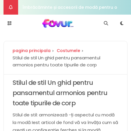
Îmbrăcăminte și accesorii de modă pentru o zi
de Îndrăgostiți elegantă
Dapper Man Fashion Forward Împreună și
accesorii pentru The Modern Gentleman
Hrănește -l pe natură în interiorul refugiului
pagina principala
Costumele
nostru de seră și descoperă o lume de mirare
Tech Titan Viitorul cadourilor pentru
Stilul de stil Un ghid pentru pansamentul
armonios pentru toate tipurile de corp
cunoscătorul digital
DIY Darling Darling 50+ Cadouri pricepute
pentru a face împreună la aniversarea ta
Stilul de stil Un ghid pentru
pansamentul armonios pentru
toate tipurile de corp
Stilul de stil: armonizează -ți aspectul cu modă
la modă Iest articol de fond vă va învăța cum să
creați un configuratie ferches și la modă