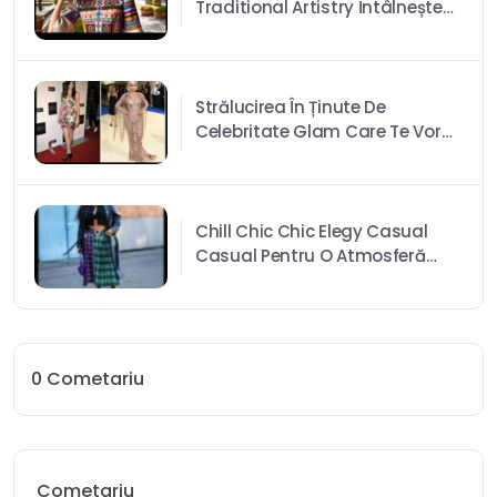
Traditional Artistry Întâlnește
Moda Contemporană
Strălucirea În Ținute De
Celebritate Glam Care Te Vor
Face Să Spui Wow!
Chill Chic Chic Elegy Casual
Casual Pentru O Atmosferă
Răcoroasă Și Relaxată
0
Cometariu
Cometariu