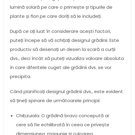
lumină solară pe care o primește și tipurile de
plante și flori pe care doriți să le includeți.
După ce ați luat în considerare acești factori,
puteți începe să vă schițați designul grădinii. Este
productiv să desenați un desen la scară a curții
dvs., deci încât să puteți vizualiza valoare absoluta
în care diferitele cuget ale grădinii dvs. se vor
precipita.
Când planificați designul grădinii dvs., este evident
să țineți spinare de următoarele principii:
Chibzuiala: O grădină bravo concepută ar
cere să fie echilibrată în ceea ce privește
dimensiunea, magupie și culoarea.