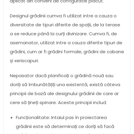
aplicat din conveni de configuratie placut.
Designul grădinii cumva fi utilizat intre a cauza o
diversitate de tipuri diferite de spații, de la terase
a se reduce până la curți divinizare. Cumva fi, de
asemanator, utilizat intre a cauza diferite tipuri de
grădini, cum ar fi grădini formale, grădini de cabane
și xeriscapuri.
Nepasator dacă planificați o grădină nouă sau
doriți să îmbunătățiți una existentă, există câteva
principii de bază ale designului grădinii de care ar
cere să țineți spinare. Aceste principii includ:
Funcționalitate: Intaiul pas în proiectarea
grădinii este să determinați ce doriți să facă