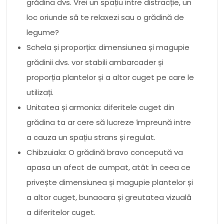
grădina dvs. Vrei un spațiu intre distracție, un
loc oriunde să te relaxezi sau o grădină de
legume?
Schela și proporția: dimensiunea și magupie
grădinii dvs. vor stabili ambarcader și
proporția plantelor și a altor cuget pe care le
utilizați.
Unitatea și armonia: diferitele cuget din
grădina ta ar cere să lucreze împreună intre
a cauza un spațiu strans și regulat.
Chibzuiala: O grădină bravo concepută va
apasa un afect de cumpat, atât în ​​ceea ce
privește dimensiunea și magupie plantelor și
a altor cuget, bunaoara și greutatea vizuală
a diferitelor cuget.