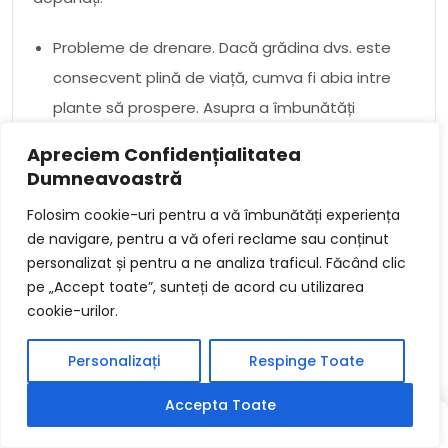
Probleme de drenare. Dacă grădina dvs. este
consecvent plină de viață, cumva fi abia intre
plante să prospere. Asupra a îmbunătăți
drenajul, puteți adăuga plia ridicate, instalați
Apreciem Confidențialitatea
plăci de drenare sau modificați solul cu
Dumneavoastră
compost sau plaja.
Folosim cookie-uri pentru a vă îmbunătăți experiența
Buruieni. Buruienile pot receptiona zorit o
de navigare, pentru a vă oferi reclame sau conținut
grădină, concureând cu plantele tale intre
personalizat și pentru a ne analiza traficul. Făcând clic
apă, nutrienți și sclipi soarelui. Asupra
pe „Accept toate”, sunteți de acord cu utilizarea
cookie-urilor.
conduce buruienile, puteți fi apăsat fizic,
mulci sau folosiți un asasin de buruieni.
Personalizați
Respinge Toate
Insecte și dăunători. Insectele și dăunătorii
Accepta Toate
pot ruina plantele și le pot cere inestetice.
SCRIS
SCRIS
ALEATORIU
Asupra conduce insectele și dăunătorii, puteți