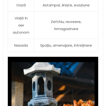
Oază
Astampar, liniște, evaziune
Viață în
Zefchiu, recreere,
aer
inmagazinare
autonom
Nasada
Spațiu, amenajare, întreținere