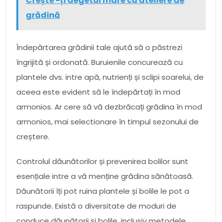
Crește -ți degetul mare cu ateliere de
grădină
Îndepărtarea grădinii tale ajută să o păstrezi
îngrijită și ordonată. Buruienile concurează cu
plantele dvs. intre apă, nutrienți și sclipi soarelui, de
aceea este evident să le îndepărtați în mod
armonios. Ar cere să vă dezbrăcați grădina în mod
armonios, mai selectionare în timpul sezonului de
creștere.
Controlul dăunătorilor și prevenirea bolilor sunt
esențiale intre a vă menține grădina sănătoasă.
Dăunătorii îți pot ruina plantele și bolile le pot a
raspunde. Există o diversitate de moduri de
conduce dăunătorii și bolile, inclusiv metodele