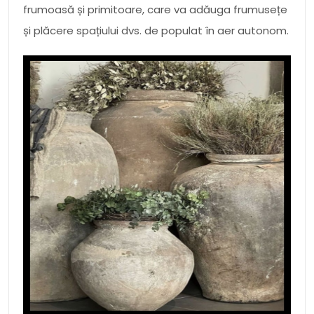
frumoasă și primitoare, care va adăuga frumusețe
și plăcere spațiului dvs. de populat în aer autonom.