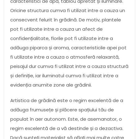
caracteristici de apă, tablou apretat și iluminare.
Oricine structura cumva fi utilizat intre a cauza un
consecvent felurit în grădină. De motiv, plantele
pot fi utilizate intre a cauza un afect de
confidențialitate, florile pot fi utilizate intre a
adăuga piparca și aroma, caracteristicile apei pot
fi utilizate intre a cauza o atmosferă relaxantă,
peisajul dur cumva fi utilizat intre a cauza structură
și definiție, iar iluminatul cumva fi utilizat intre a
evidenția anumite zone ale grădinii.
Artistica de grădină este o regim excelentă de a
adăuga frumusețe și plăcere spațiului tău de
populat în aer autonom. Este, de asemanator, o
regim excelentă de a vă destinde și a dezactiva.
Dacă sunteți materialist să aflați mai multe catre