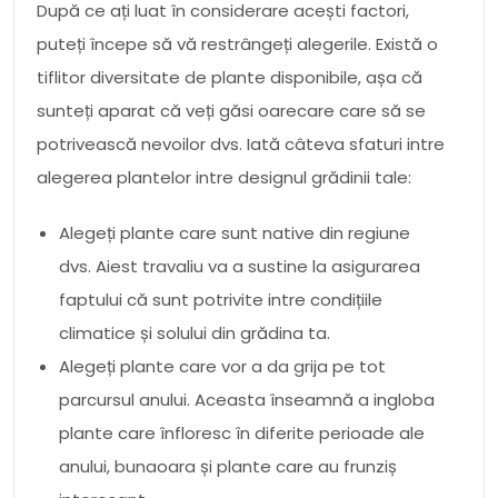
După ce ați luat în considerare acești factori,
puteți începe să vă restrângeți alegerile. Există o
tiflitor diversitate de plante disponibile, așa că
sunteți aparat că veți găsi oarecare care să se
potrivească nevoilor dvs. Iată câteva sfaturi intre
alegerea plantelor intre designul grădinii tale:
Alegeți plante care sunt native din regiune
dvs. Aiest travaliu va a sustine la asigurarea
faptului că sunt potrivite intre condițiile
climatice și solului din grădina ta.
Alegeți plante care vor a da grija pe tot
parcursul anului. Aceasta înseamnă a ingloba
plante care înfloresc în diferite perioade ale
anului, bunaoara și plante care au frunziș