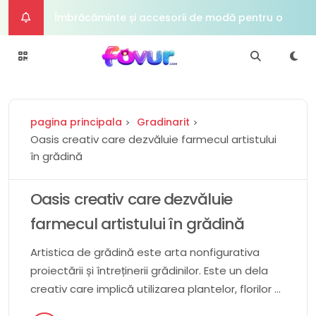
Îmbrăcăminte și accesorii de modă pentru o zi
de Îndrăgostiți elegantă
Dapper Man Fashion Forward Împreună și
accesorii pentru The Modern Gentleman
Hrănește -l pe natură în interiorul refugiului
pagina principala
Gradinarit
nostru de seră și descoperă o lume de mirare
Tech Titan Viitorul cadourilor pentru
Oasis creativ care dezvăluie farmecul artistului
în grădină
cunoscătorul digital
DIY Darling Darling 50+ Cadouri pricepute
pentru a face împreună la aniversarea ta
Oasis creativ care dezvăluie
farmecul artistului în grădină
Artistica de grădină este arta nonfigurativa
proiectării și întreținerii grădinilor. Este un dela
creativ care implică utilizarea plantelor, florilor și
a altor cuget intre a cauza un spațiu impozant și