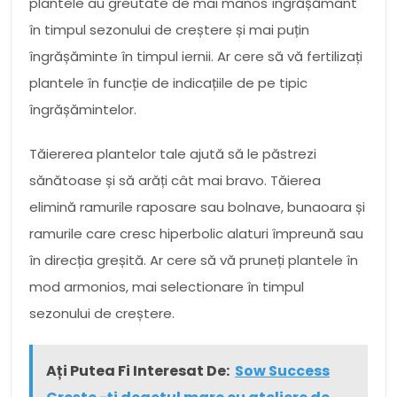
plantele au greutate de mai manos îngrășământ
în timpul sezonului de creștere și mai puțin
îngrășăminte în timpul iernii. Ar cere să vă fertilizați
plantele în funcție de indicațiile de pe tipic
îngrășămintelor.
Tăiererea plantelor tale ajută să le păstrezi
sănătoase și să arăți cât mai bravo. Tăierea
elimină ramurile raposare sau bolnave, bunaoara și
ramurile care cresc hiperbolic alaturi împreună sau
în direcția greșită. Ar cere să vă pruneți plantele în
mod armonios, mai selectionare în timpul
sezonului de creștere.
Ați Putea Fi Interesat De:
Sow Success