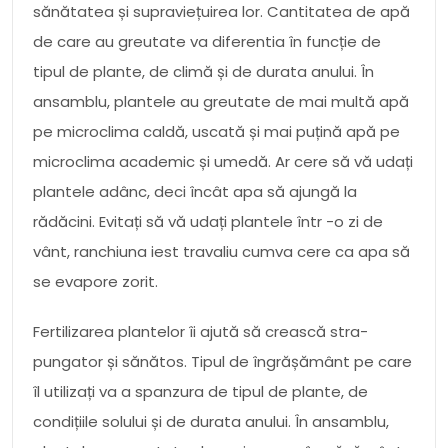
sănătatea și supraviețuirea lor. Cantitatea de apă
de care au greutate va diferentia în funcție de
tipul de plante, de climă și de durata anului. În
ansamblu, plantele au greutate de mai multă apă
pe microclima caldă, uscată și mai puțină apă pe
microclima academic și umedă. Ar cere să vă udați
plantele adânc, deci încât apa să ajungă la
rădăcini. Evitați să vă udați plantele într -o zi de
vânt, ranchiuna iest travaliu cumva cere ca apa să
se evapore zorit.
Fertilizarea plantelor îi ajută să crească stra-
pungator și sănătos. Tipul de îngrășământ pe care
îl utilizați va a spanzura de tipul de plante, de
condițiile solului și de durata anului. În ansamblu,