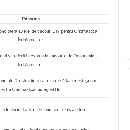
Răspuns
 fond oferă 10 idei de cadouri DIY pentru Onomastica
Îndrăgostiților.
e fond se referă în expres la cadourile de Onomastica
Îndrăgostiților.
 fond oferă instrucțiuni catre cum să faci meșteșuguri
pentru Onomastica Îndrăgostiților.
rile din iest articol de fond sunt realizate fizic.
n iest articol de fond sunt toate creative și unice.