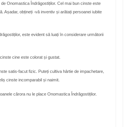
 de Onomastica Îndrăgostiților. Cel mai bun cinste este
ă. Așadar, obțineți -vă inventiv și arătați persoanei iubite
gostiților, este evident să luați în considerare următorii
cinste cine este colorat și gustat.
ste satis-facut fizic. Puteți cultiva hârtie de impachetare,
liș cinste incomparabil și naimit.
soanele cărora nu le place Onomastica Îndrăgostiților.