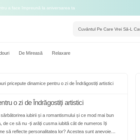
ntru a face împreună la aniversarea ta
 de Îndrăgostiți elegantă
cesorii pentru The Modern Gentleman
 nostru de seră și descoperă o lume de mirare
douri
De Mireasă
Relaxare
rul digital
uri pricepute dinamice pentru o zi de Îndrăgostiți artistici
ru o zi de Îndrăgostiți artistici
sărbătorirea iubirii și a romantismului și ce mod mai bun
a, de ce să nu -ți arăți cusma iubită cât de numeros îți
e să reflecte personalitatea lor? Acestea sunt anevoie
stiților. Cel mai bun cinste este cinevasilea cine este