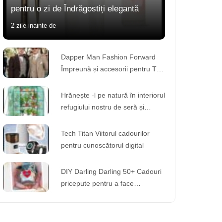
pentru o zi de Îndrăgostiți elegantă
2 zile inainte de
Dapper Man Fashion Forward
Împreună și accesorii pentru The
Modern Gentleman
Hrănește -l pe natură în interiorul
refugiului nostru de seră și
descoperă o lume de mirare
Tech Titan Viitorul cadourilor
pentru cunoscătorul digital
DIY Darling Darling 50+ Cadouri
pricepute pentru a face
împreună la aniversarea ta