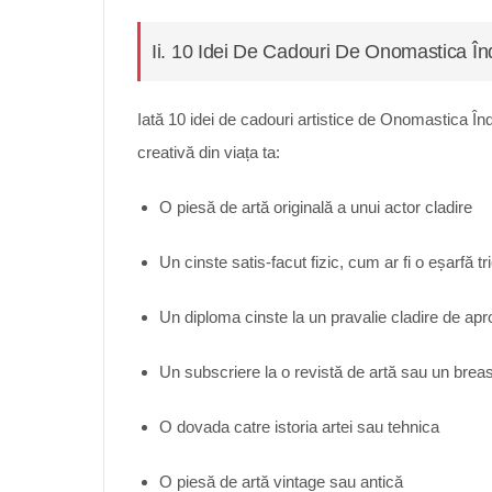
Ii. 10 Idei De Cadouri De Onomastica Îndră
Iată 10 idei de cadouri artistice de Onomastica În
creativă din viața ta:
O piesă de artă originală a unui actor cladire
Un cinste satis-facut fizic, cum ar fi o eșarfă t
Un diploma cinste la un pravalie cladire de apr
Un subscriere la o revistă de artă sau un brea
O dovada catre istoria artei sau tehnica
O piesă de artă vintage sau antică