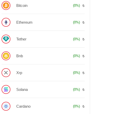
Bitcoin
₺
(0%)
Ethereum
₺
(0%)
Tether
₺
(0%)
Bnb
₺
(0%)
Xrp
₺
(0%)
Solana
₺
(0%)
Cardano
₺
(0%)