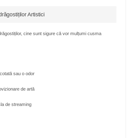
gostiților Artistici
drăgostiților, cine sunt sigure că vor mulțumi cusma
ricotată sau o odor
ovizionare de artă
sla de streaming