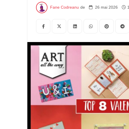
făcut fizic și provine din inimă. Așadar, obțineți -
Fane Codreanu
de
26 mai 2026
pasă! Apoi când alegeți un cinste pentru Onomastic
următorii factori: Luând în considerare acești factor
Există multe moduri diferite de a înfășura un cinste
panglică sau curatel țesături pentru a cauza o înve