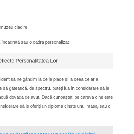
n muzeu cladire
a încadrată sau o cadra personalizat
flecte Personalitatea Lor
ident să ne gândim la ce le place și la ceea ce ar a
 să gătească, de spectru, puteți lua în considerare să le
 o nouă dovada de avut. Dacă cunoașteți pe careva cine este
onsiderare să le oferiți un diploma cinste unui masaj sau o