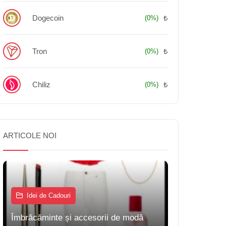
Dogecoin
₺
(0%)
Tron
₺
(0%)
Chiliz
₺
(0%)
ARTICOLE NOI
Idei de Cadouri
Îmbrăcăminte și accesorii de modă