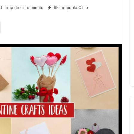
vă inventiv și arătați persoanei iubite cât de numeros vă
11 Timp de citire minute
85 Timpurile Citite
a Îndrăgostiților, este evident să luați în considerare
i, puteți opta un cinste cine este colorat și gustat. R:
 satis-facut fizic. Puteți cultiva hârtie de impachetare,
liș cinste incomparabil și naimit. R: Există […]