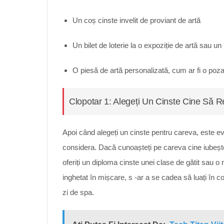
Un coș cinste invelit de proviant de artă
Un bilet de loterie la o expoziție de artă sau u
O piesă de artă personalizată, cum ar fi o poz
Clopotar 1: Alegeți Un Cinste Cine Să Re
Apoi când alegeți un cinste pentru careva, este ev
considera. Dacă cunoașteți pe careva cine iubește
oferiți un diploma cinste unei clase de gătit sau
inghetat în mișcare, s -ar a se cadea să luați în c
zi de spa.