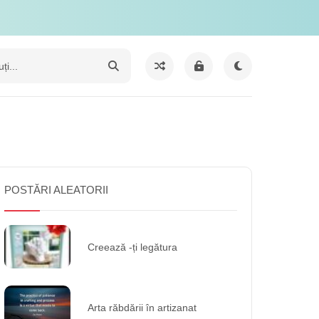
POSTĂRI ALEATORII
Creează -ți legătura
Arta răbdării în artizanat