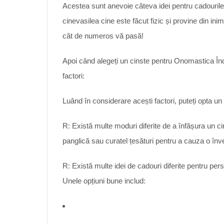
Acestea sunt anevoie câteva idei pentru cadourile
cinevasilea cine este făcut fizic și provine din inim
cât de numeros vă pasă!
Apoi când alegeți un cinste pentru Onomastica Îndră
factori:
Luând în considerare acești factori, puteți opta un 
R: Există multe moduri diferite de a înfășura un cin
panglică sau curatel țesături pentru a cauza o înve
R: Există multe idei de cadouri diferite pentru per
Unele opțiuni bune includ: