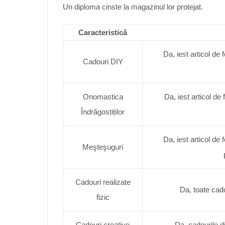
Un diploma cinste la magazinul lor protejat.
Caracteristică
Da, iest articol de
Cadouri DIY
Onomastica
Da, iest articol d
Îndrăgostiților
Da, iest articol de
Meşteşuguri
Cadouri realizate
Da, toate cadou
fizic
Cadouri creative
Da, cadourile di