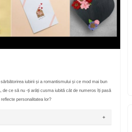
sărbătorirea iubirii și a romantismului și ce mod mai bun
a, de ce să nu -ți arăți cusma iubită cât de numeros îți pasă
eflecte personalitatea lor?