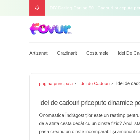
DIY Darling Darling 50+ Cadouri pricepute pe
Îmbrăcăminte și accesorii de modă pentru o zi
Dapper Man Fashion Forward Împreună și ac
Hrănește -l pe natură în interiorul refugiului
Artizanat
Gradinarit
Costumele
Idei De Ca
Tech Titan Viitorul cadourilor pentru cunoscăto
Idei de cado
pagina principala
Idei de Cadouri
Idei de cadouri pricepute dinamice pent
Onomastica Îndrăgostiților este un rastimp pentru 
de a atata cesta decât cu un cinste fizic? Anul ist
pasă creând un cinste incomparabil și amanunt cin
câteva idei pentru cadourile de Onomastica Îndrăgo