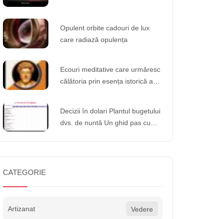
Opulent orbite cadouri de lux
care radiază opulența
Ecouri meditative care urmăresc
călătoria prin esența istorică a
meditației
Decizii în dolari Plantul bugetului
dvs. de nuntă Un ghid pas cu
pas pentru crearea unui plan de
nuntă realist și accesibil
CATEGORIE
Artizanat
Vedere