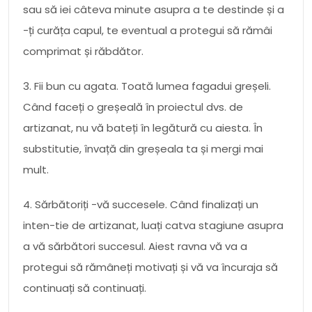
sau să iei câteva minute asupra a te destinde și a
-ți curăța capul, te eventual a protegui să rămâi
comprimat și răbdător.
3. Fii bun cu agata. Toată lumea fagadui greșeli.
Când faceți o greșeală în proiectul dvs. de
artizanat, nu vă bateți în legătură cu aiesta. În
substitutie, învață din greșeala ta și mergi mai
mult.
4. Sărbătoriți -vă succesele. Când finalizați un
inten-tie de artizanat, luați catva stagiune asupra
a vă sărbători succesul. Aiest ravna vă va a
protegui să rămâneți motivați și vă va încuraja să
continuați să continuați.