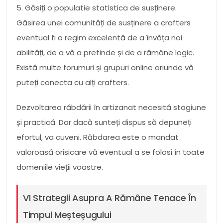
5. Găsiți o populatie statistica de susținere.
Găsirea unei comunități de susținere a crafters
eventual fi o regim excelentă de a învăța noi
abilități, de a vă a pretinde și de a rămâne logic.
Există multe forumuri și grupuri online oriunde vă
puteți conecta cu alți crafters.
Dezvoltarea răbdării în artizanat necesită stagiune
și practică. Dar dacă sunteți dispus să depuneți
efortul, va cuveni. Răbdarea este o mandat
valoroasă orisicare vă eventual a se folosi în toate
domeniile vieții voastre.
VI Strategii Asupra A Rămâne Tenace În
Timpul Meșteșugului