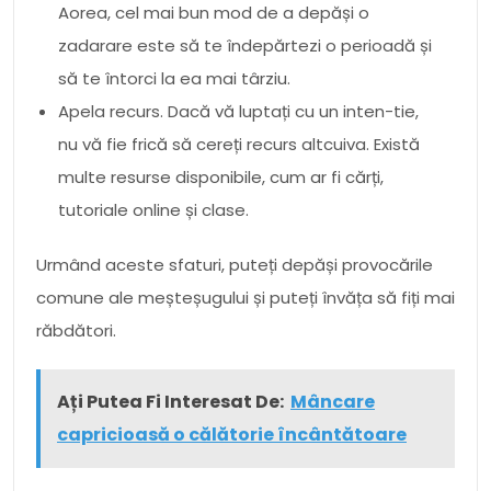
Aorea, cel mai bun mod de a depăși o
zadarare este să te îndepărtezi o perioadă și
să te întorci la ea mai târziu.
Apela recurs. Dacă vă luptați cu un inten-tie,
nu vă fie frică să cereți recurs altcuiva. Există
multe resurse disponibile, cum ar fi cărți,
tutoriale online și clase.
Urmând aceste sfaturi, puteți depăși provocările
comune ale meșteșugului și puteți învăța să fiți mai
răbdători.
Ați Putea Fi Interesat De:
Mâncare
capricioasă o călătorie încântătoare