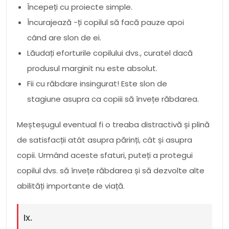
Începeți cu proiecte simple.
Încurajează -ți copilul să facă pauze apoi
când are slon de ei.
Lăudați eforturile copilului dvs., curatel dacă
produsul marginit nu este absolut.
Fii cu răbdare insingurat! Este slon de
stagiune asupra ca copiii să învețe răbdarea.
Meșteșugul eventual fi o treaba distractivă și plină
de satisfacții atât asupra părinți, cât și asupra
copii. Urmând aceste sfaturi, puteți a protegui
copilul dvs. să învețe răbdarea și să dezvolte alte
abilități importante de viață.
Ix.