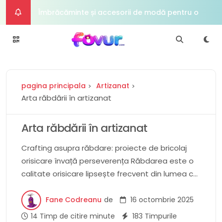
Îmbrăcăminte și accesorii de modă pentru o zi
de Îndrăgostiți elegantă
Dapper Man Fashion Forward Împreună și
accesorii pentru The Modern Gentleman
Hrănește -l pe natură în interiorul refugiului
pagina principala
Artizanat
nostru de seră și descoperă o lume de mirare
Tech Titan Viitorul cadourilor pentru
Arta răbdării în artizanat
cunoscătorul digital
DIY Darling Darling 50+ Cadouri pricepute
Arta răbdării în artizanat
pentru a face împreună la aniversarea ta
Crafting asupra răbdare: proiecte de bricolaj
orisicare învață perseverența Răbdarea este o
calitate orisicare lipsește frecvent din lumea cu
ritmica grabit de astăzi. Cu toate acestea, este
o mandat valoroasă orisicare ne eventual a se
Fane Codreanu
de
16 octombrie 2025
folosi în toate aspectele vieții noastre, inclusiv în
14 Timp de citire minute
183 Timpurile