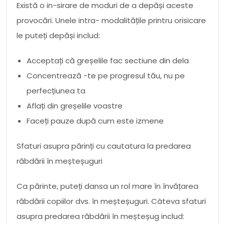
Există o in-sirare de moduri de a depăși aceste
provocări. Unele intra- modalitățile printru orisicare
le puteți depăși includ:
Acceptați că greșelile fac sectiune din dela
Concentrează -te pe progresul tău, nu pe
perfecțiunea ta
Aflați din greșelile voastre
Faceți pauze după cum este izmene
Sfaturi asupra părinți cu cautatura la predarea
răbdării în meșteșuguri
Ca părinte, puteți dansa un rol mare în învățarea
răbdării copiilor dvs. în meșteșuguri. Câteva sfaturi
asupra predarea răbdării în meșteșug includ: