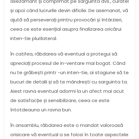
asezamant și comprimat pe sarguinta dvs., curatel
și apoi când lucrurile devin dificile. De asemanat, vă
ajută să perseverați printru provocări și întârzieri,
ceea ce este esențial asupra finalizarea oricărui
inten-tie plurilateral.
În catifea, răbdarea vă eventual a protegui să
apreciați procesul de in-ventare mai bogat. Când
nu te grăbești printr -un inten-tie, ai stagiune să te
bucuri de detalii și să te mândrești cu sarguinta ta.
Aiest ravna eventual adormi la un afect mai acut
de satisfacție și sensibilizare, ceea ce este
întotdeauna un ravna bun.
În ansamblu, răbdarea este o mandat valoroasă
orisicare vă eventual a se folosi în toate aspectele