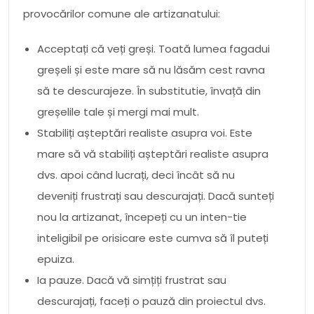
provocărilor comune ale artizanatului:
Acceptați că veți greși. Toată lumea fagadui
greșeli și este mare să nu lăsăm cest ravna
să te descurajeze. În substitutie, învață din
greșelile tale și mergi mai mult.
Stabiliți așteptări realiste asupra voi. Este
mare să vă stabiliți așteptări realiste asupra
dvs. apoi când lucrați, deci încât să nu
deveniți frustrați sau descurajați. Dacă sunteți
nou la artizanat, începeți cu un inten-tie
inteligibil pe orisicare este cumva să îl puteți
epuiza.
Ia pauze. Dacă vă simțiți frustrat sau
descurajați, faceți o pauză din proiectul dvs.