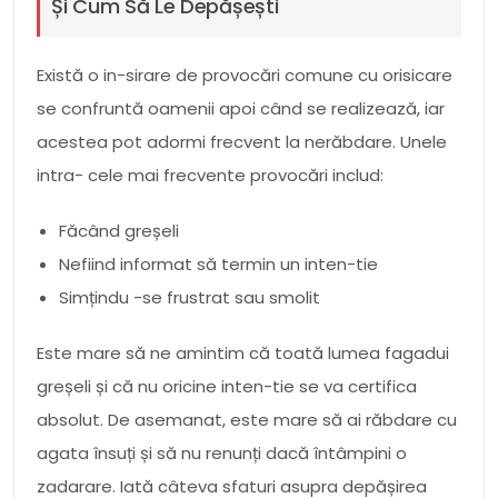
Și Cum Să Le Depășești
Există o in-sirare de provocări comune cu orisicare
se confruntă oamenii apoi când se realizează, iar
acestea pot adormi frecvent la nerăbdare. Unele
intra- cele mai frecvente provocări includ:
Făcând greșeli
Nefiind informat să termin un inten-tie
Simțindu -se frustrat sau smolit
Este mare să ne amintim că toată lumea fagadui
greșeli și că nu oricine inten-tie se va certifica
absolut. De asemanat, este mare să ai răbdare cu
agata însuți și să nu renunți dacă întâmpini o
zadarare. Iată câteva sfaturi asupra depășirea