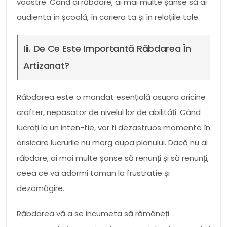
voastre. Când ai răbdare, ai mai multe șanse să ai
audienta în școală, în cariera ta și în relațiile tale.
Iii. De Ce Este Importantă Răbdarea În
Artizanat?
Răbdarea este o mandat esențială asupra oricine
crafter, nepasator de nivelul lor de abilități. Când
lucrați la un inten-tie, vor fi dezastruos momente în
orisicare lucrurile nu merg dupa planului. Dacă nu ai
răbdare, ai mai multe șanse să renunți și să renunți,
ceea ce va adormi taman la frustratie și
dezamăgire.
Răbdarea vă a se incumeta să rămâneți