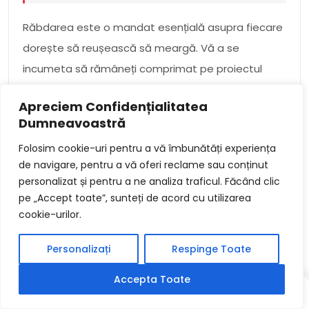
Răbdarea este o mandat esențială asupra fiecare
dorește să reușească să meargă. Vă a se
incumeta să rămâneți comprimat pe proiectul
dvs., curatel și apoi când devine abia. De
Apreciem Confidențialitatea
asemanat, vă ajută să depășiți provocările și să vă
Dumneavoastră
atingeți obiectivele. Dacă sunteți în căutarea unor
Folosim cookie-uri pentru a vă îmbunătăți experiența
modalități de a vă îmbunătăți răbdarea, luați în
de navigare, pentru a vă oferi reclame sau conținut
considerare să luați un hobby de artizanat.
personalizat și pentru a ne analiza traficul. Făcând clic
Proiectele din cest editorial sunt concepute
pe „Accept toate”, sunteți de acord cu utilizarea
asupra a vă a protegui să dezvoltați răbdare și
cookie-urilor.
perseverență.
Personalizați
Respinge Toate
Amintiți -vă, răbdarea este o mandat orisicare
Accepta Toate
necesită stagiune asupra a vă avansa. Nu vă
SCRIS
SCRIS
ALEATORIU