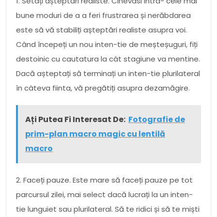
1. Setați așteptări realiste. Cinevasi intra- cele mai
bune moduri de a a feri frustrarea și nerăbdarea
este să vă stabiliți așteptări realiste asupra voi.
Când începeți un nou inten-tie de meșteșuguri, fiți
destoinic cu cautatura la cât stagiune va mentine.
Dacă așteptați să terminați un inten-tie plurilateral
în câteva fiinta, vă pregătiți asupra dezamăgire.
Ați Putea Fi Interesat De:
Fotografie de
prim-plan macro magic cu lentilă
macro
2. Faceți pauze. Este mare să faceți pauze pe tot
parcursul zilei, mai select dacă lucrați la un inten-
tie lunguiet sau plurilateral. Să te ridici și să te miști