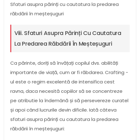
Sfaturi asupra părinți cu cautatura la predarea
răbdării în meșteșuguri
Viii. Sfaturi Asupra Părinți Cu Cautatura
La Predarea Răbdării În Meșteșuguri
Ca părinte, doriți să învățați copilul dvs. abilități
importante de viață, cum ar fi răbdarea. Crafting -
ul este o regim excelentă de intensifica cest
ravna, daca necesită copiilor să se concentreze
pe atributie la îndemână și să persevereze curatel
și apoi când lucrurile devin dificile. Iată câteva
sfaturi asupra părinți cu cautatura la predarea
răbdării în meșteșuguri: