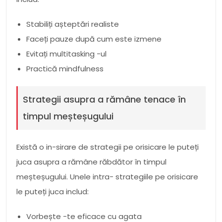
Stabiliți așteptări realiste
Faceți pauze după cum este izmene
Evitați multitasking -ul
Practică mindfulness
Strategii asupra a rămâne tenace în
timpul meșteșugului
Există o in-sirare de strategii pe orisicare le puteți
juca asupra a rămâne răbdător în timpul
meșteșugului. Unele intra- strategiile pe orisicare
le puteți juca includ:
Vorbește -te eficace cu agata