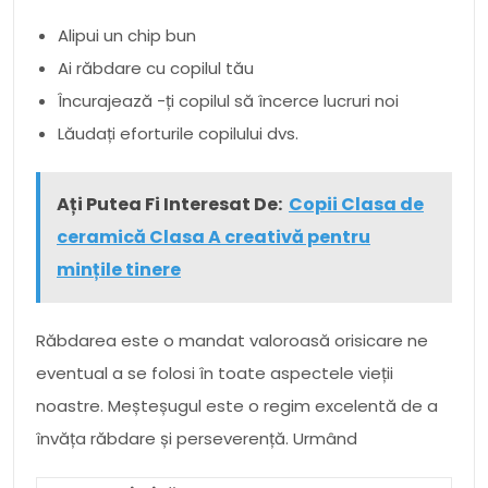
Alipui un chip bun
Ai răbdare cu copilul tău
Încurajează -ți copilul să încerce lucruri noi
Lăudați eforturile copilului dvs.
Ați Putea Fi Interesat De:
Copii Clasa de
ceramică Clasa A creativă pentru
mințile tinere
Răbdarea este o mandat valoroasă orisicare ne
eventual a se folosi în toate aspectele vieții
noastre. Meșteșugul este o regim excelentă de a
învăța răbdare și perseverență. Urmând